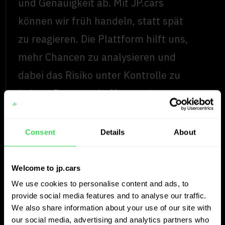
und Genauigkeit ab. Mit JP.cars
können wir früh handeln, statt spät
zu reagieren. Die Plattform hilft uns,
mehr Chancen zu analysieren und
dabei das Risiko unter Kontrolle zu
halten. Das verschafft uns einen
entscheidenden Vorteil im heutigen
Markt.“
Consent
Details
About
Read more
Welcome to jp.cars
Vincent Werngren
We use cookies to personalise content and ads, to
provide social media features and to analyse our traffic.
Vertrieb & Einkauf, Premium Bil
We also share information about your use of our site with
our social media, advertising and analytics partners who