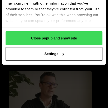
may combine it with other information that you’ve
Universal car dealer
provided to them or that they’ve collected from your use
of their services. You're ok with this when browsing our
Auto’s Verschueren
website, you can update your preferences anytime.
behält die
Umschlaggeschwindigkeit
Close popup and show site
in einem
herausfordernden Markt
Settings
bei