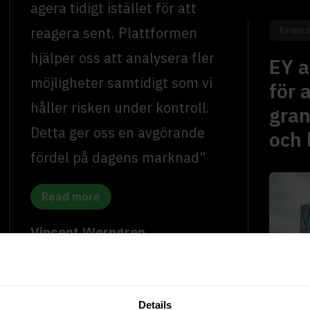
agera tidigt istället för att
reagera sent. Plattformen
Financ
hjälper oss att analysera fler
EY a
möjligheter samtidigt som vi
för 
håller risken under kontroll.
gran
Detta ger oss en avgörande
och 
fördel på dagens marknad”
Read more
Vincent Werngren
Säljare & Inköpare, Premium Bil
Universal car dealer
Details