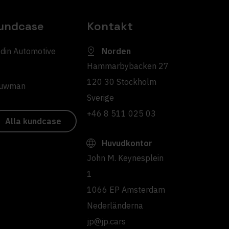
undcase
Kontakt
din Automotive
Norden
Hammarbybacken 27
120 30 Stockholm
uwman
Sverige
+46 8 511 025 03
Alla kundcase
Huvudkontor
John M. Keynesplein
1
1066 EP Amsterdam
Nederländerna
jp@jp.cars