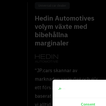
Universal car dealer
Hedin Automotives
volym växte med
bibehållna
marginaler
“JP.cars skannar av
marknaden varje dag och gör
ett förslag på försäljningspris
baserat på detta. Det gör att
vi alltid ligger i linje med
Consent