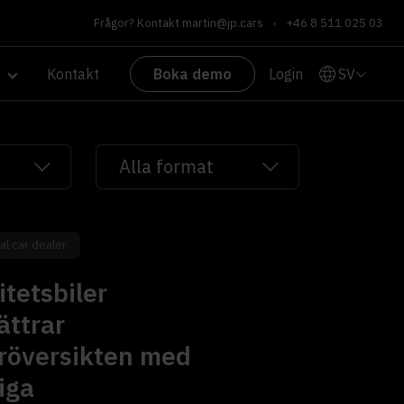
Frågor? Kontakt
martin@jp.cars
•
+46 8 511 025 03
SV
Kontakt
Boka demo
Login
al car dealer
itetsbiler
ättrar
röversikten med
iga