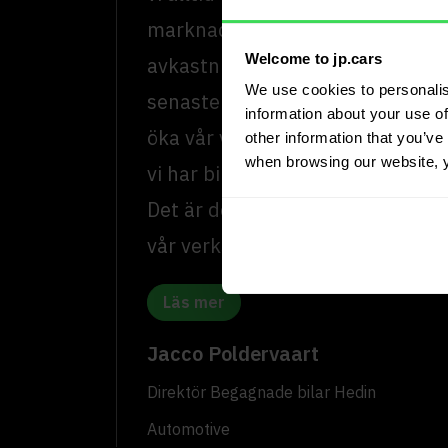
marknaden och optimerar vår
Welcome to jp.cars
avkastning. Jämfört med de
We use cookies to personalis
senaste två åren har vi kunnat
information about your use of
öka vår volym samtidigt som
other information that you’ve 
when browsing our website, 
vi har bibehållit marginalerna.
Det är definitivt en win-win för
vår verksamhet.”
Läs mer
Jacco Poldervaart
Direktör Begagnade bilar Hedin
Automotive