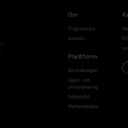
Om
K
Programvara
He
Kontakt
EY
r,
Lo
d –
Plattform
Bilvärderingar
Lager- och
prisoptimering
Inköpsråd
Marknadsdata