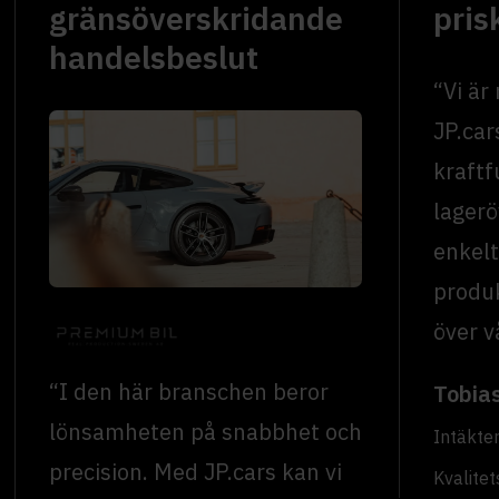
gränsöverskridande
pris
handelsbeslut
“Vi är
JP.car
kraftf
lagerö
enkelt
produk
över v
“I den här branschen beror
Tobia
lönsamheten på snabbhet och
Intäkte
precision. Med JP.cars kan vi
Kvalitet