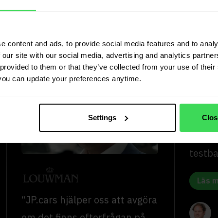
“Vi se
Louwman Group
tillför
hanterar stora lager
e content and ads, to provide social media features and to analy
värder
med JP.cars
 our site with our social media, advertising and analytics partn
av bra
provided to them or that they’ve collected from your use of their 
you can update your preferences anytime.
mycket
reviso
kunna 
Settings
Clos
lager 
testba
Läs m
“JP.cars hjälper oss att avgöra
om det finns efterfrågan på