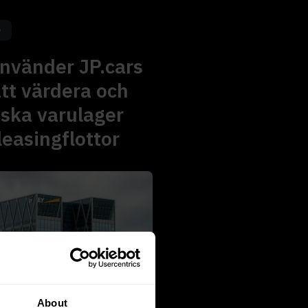
e
nvänder JP.cars
att värdera och
ska varulager
leasingflottor
About