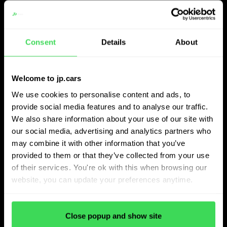
Snellere processen en slimmere
selectie
Consent
Details
About
In de dagelijkse operaties levert JP.cars aanzienlijke
Welcome to jp.cars
efficiëntiewinsten op. Grote bestanden met uitgebreide
We use cookies to personalise content and ads, to
voertuiglijsten worden automatisch verwerkt, waardoor
provide social media features and to analyse our traffic.
inkopers zich kunnen concentreren op besluitvorming in
We also share information about your use of our site with
our social media, advertising and analytics partners who
plaats van handmatige analyse.
may combine it with other information that you’ve
provided to them or that they’ve collected from your use
Het platform biedt onmiddellijk aanbevelingen, inclusief
of their services. You're ok with this when browsing our
doelgerichte inkoopprijzen gebaseerd op verwachte
website, you can update your preferences anytime.
marges en verkoopprijzen. Dit stelt Axero in staat om
sneller te handelen, de werklast te verminderen en
Close popup and show site
consistentie tussen teams te behouden.