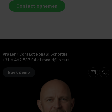
Contact opnemen
Vragen? Contact Ronald Scholtus
+31 6 462 587 04
of
ronald@jp.cars
email
call
Boek demo