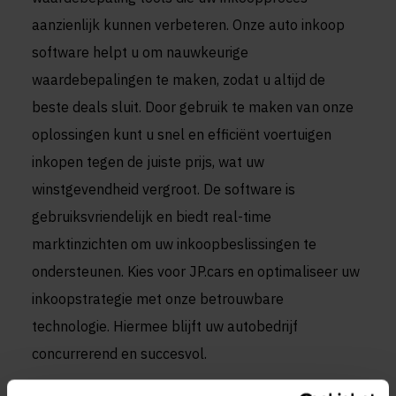
aanzienlijk kunnen verbeteren. Onze auto inkoop
software helpt u om nauwkeurige
waardebepalingen te maken, zodat u altijd de
beste deals sluit. Door gebruik te maken van onze
oplossingen kunt u snel en efficiënt voertuigen
inkopen tegen de juiste prijs, wat uw
winstgevendheid vergroot. De software is
gebruiksvriendelijk en biedt real-time
marktinzichten om uw inkoopbeslissingen te
ondersteunen. Kies voor JP.cars en optimaliseer uw
inkoopstrategie met onze betrouwbare
technologie. Hiermee blijft uw autobedrijf
concurrerend en succesvol.