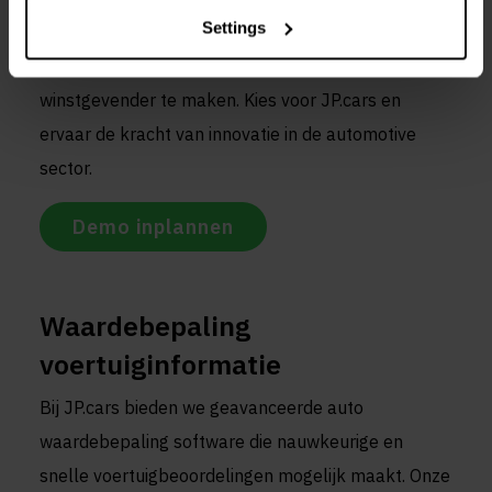
Settings
kleine autodealer bent, onze autodealer software
oplossing is ontworpen om uw bedrijf efficiënter en
winstgevender te maken. Kies voor JP.cars en
ervaar de kracht van innovatie in de automotive
sector.
Demo inplannen
Waardebepaling
voertuiginformatie
Bij JP.cars bieden we geavanceerde auto
waardebepaling software die nauwkeurige en
snelle voertuigbeoordelingen mogelijk maakt. Onze