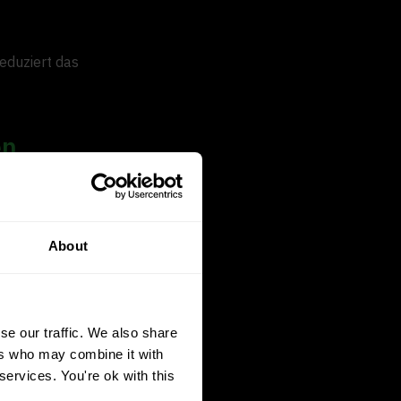
eduziert das
en
bishi-
 Markt fast
About
e Marken
se our traffic. We also share
ers who may combine it with
ll.“
services. You're ok with this