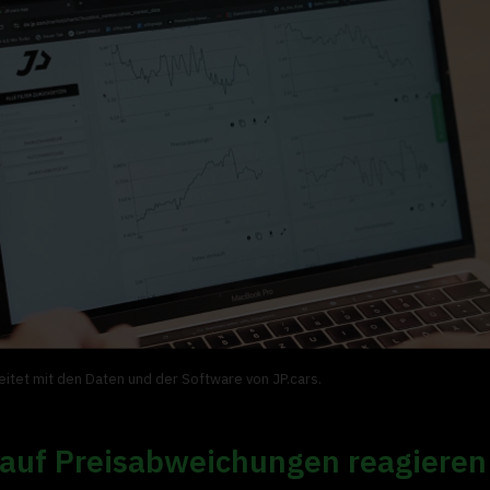
itet mit den Daten und der Software von JP.cars.
 auf Preisabweichungen reagieren