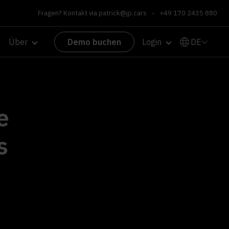
Fragen? Kontakt via
patrick@jp.cars
•
+49 170 2435 880
DE
Über
Demo buchen
Login
e
s