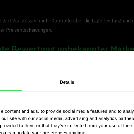
z gibt Van Zessen mehr Kontrolle über die Lagerleistung und r
ver Preisentscheidungen.
ente Bewertung unbekannter Mark
 hauptsächlich zur Bewertung von Marken außerhalb des Mitsu
ts von Van Zessen eingesetzt. „Bei Mitsubishi kennen wir den
Details
n Unterschied von 100 € genau“, erklärt Thijs. „Aber für ander
 wirklich seine Stärke.“
bestätigt die Intuition mit Daten und liefert den ETR-
e content and ads, to provide social media features and to analy
itswert. „Der ETR sagt mir sofort, wie schnell sich ein Auto
 our site with our social media, advertising and analytics partn
ch verkaufen wird. Dieser Einblick ist beim Kauf äußerst wertvo
provided to them or that they’ve collected from your use of their 
you can update your preferences anytime.