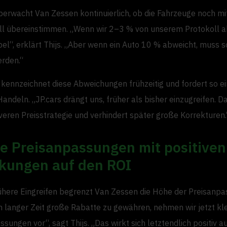
überwacht Van Zessen kontinuierlich, ob die Fahrzeuge noch m
ll übereinstimmen. „Wenn wir 2–3 % von unserem Protokoll ab
el“, erklärt Thijs. „Aber wenn ein Auto 10 % abweicht, muss s
rden.“
 kennzeichnet diese Abweichungen frühzeitig und fordert so ei
andeln. „JP.cars drängt uns, früher als bisher einzugreifen. Da
veren Preisstrategie und verhindert später große Korrekturen.
re Preisanpassungen mit positiven
kungen auf den ROI
ühere Eingreifen begrenzt Van Zessen die Höhe der Preisanpa
h langer Zeit große Rabatte zu gewähren, nehmen wir jetzt kle
sungen vor“, sagt Thijs. „Das wirkt sich letztendlich positiv a