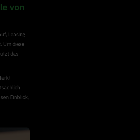
le von
auf, Leasing
t. Um diese
utzt das
Markt
tsächlich
sen Einblick,