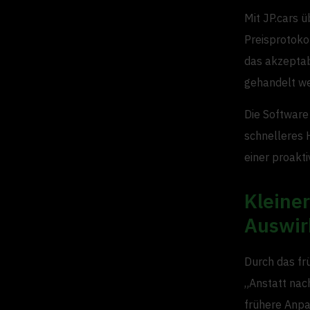
Mit JP.cars 
Preisprotoko
das akzeptab
gehandelt we
Die Software
schnelleres H
einer proakti
Kleine
Auswir
Durch das fr
„Anstatt nac
frühere Anpas