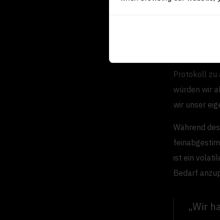
Feinab
laufen
Ein weiterer 
Protokoll zu
würden wir al
wir unser eig
Während des
feinabgestim
ist ein volati
Bedarf anzu
„Wir h