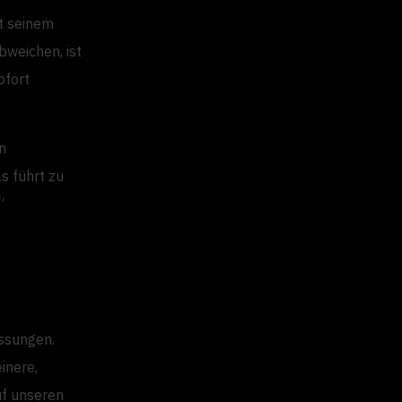
it seinem
weichen, ist
ofort
n
s führt zu
“
ssungen.
inere,
uf unseren