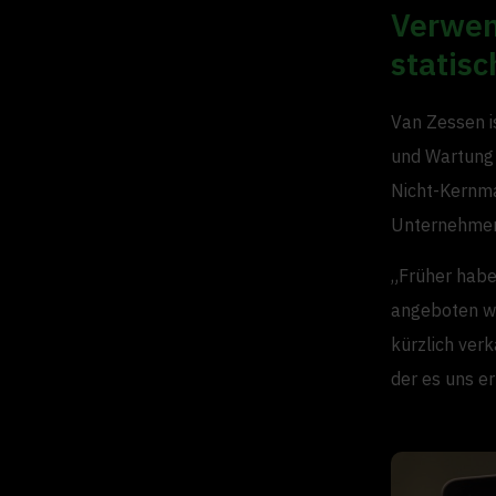
Verwen
statis
Van Zessen is
und Wartung 
Nicht-Kernma
Unternehmen 
„Früher habe
angeboten wu
kürzlich verk
der es uns er