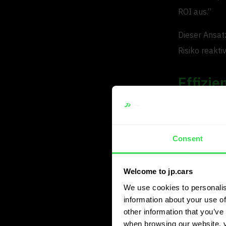
ROI aus.“
Dieser Ansat
Risiko reakti
Effizi
JP.cars wird
Kernsortimen
Consent
bis auf eine
zeigt JP.cars
Welcome to jp.cars
Die Software 
We use cookies to personalis
Marktgängigke
information about your use of
voraussichtli
other information that you’ve 
when browsing our website, 