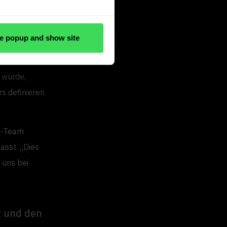
 mit
e popup and show site
individuellen
 würde,
rs definieren
s-Team
asst. „Dies
, uns bei
t und den