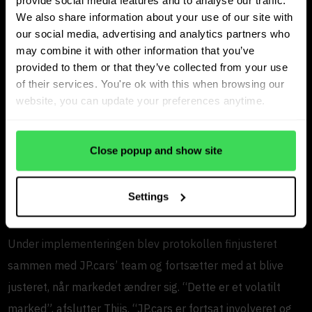
We also share information about your use of our site with
Finjustering af individuelle
our social media, advertising and analytics partners who
may combine it with other information that you’ve
protokoller med løbende
provided to them or that they’ve collected from your use
support
of their services. You're ok with this when browsing our
website, you can update your preferences anytime.
En anden vigtig fordel for Van Zessen er muligheden for at
arbejde med en individuel protokol. “Hvis alle anvendte
Close popup and show site
den samme værdiansættelseslogik, ville vi alle ende med
de samme priser”, siger Thijs. “Med JP.cars definerer vi
Settings
vores egen protokol baseret på, hvad der er vigtigt for os.”
Under implementeringen blev protokollen finjusteret
sammen med JP.cars’ team og fortsætter med at blive
justeret, når markedet ændrer sig. “Dette er et volatilt
marked”, afslutter Thijs. “JP.cars er fortsat involveret og