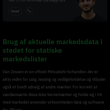
+46 72 393 94 06
eller
martin@jp.cars
call
Email
Brug af aktuelle markedsdata i
stedet for statiske
markedslister
Van Zessen er en officiel Mitsubishi-forhandler, der er
aktiv inden for salg, leasing og vedligeholdelse og tilbyder
også et bredt udvalg af andre mærker. For korrekt at
værdiansætte disse ikke-kernemærker og holde sig i trit
med markedet anvender virksomheden data og software
fra JP.cars.