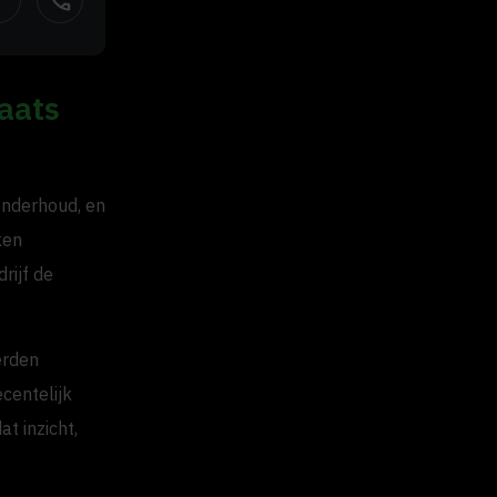
call
aats
 onderhoud, en
ken
rijf de
erden
centelijk
t inzicht,