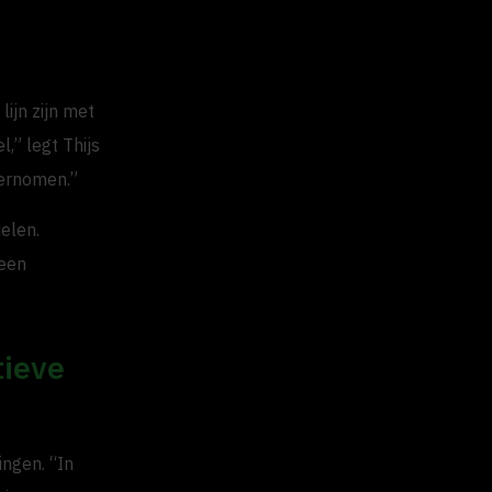
ijn zijn met
,” legt Thijs
dernomen.”
elen.
 een
tieve
ingen. “In