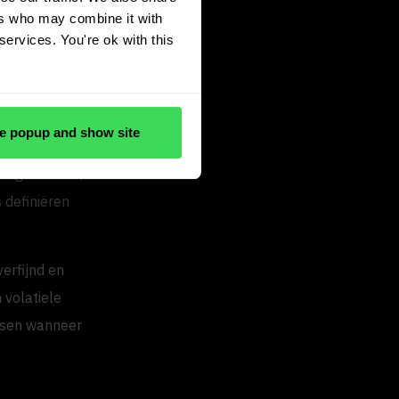
ers who may combine it with
services. You're ok with this
et
e popup and show site
 een
ou gebruiken,
 definiëren
erfijnd en
 volatiele
assen wanneer