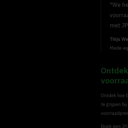
"We he
voorra
met JP
Thijs W
Mede-ei
Ontdek 
voorra
Ontdek hoe b
te grijpen bi
voorraadpres
Boek een JP.c