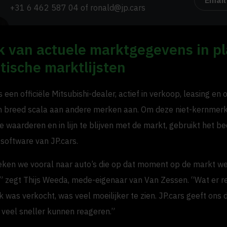
Email
+31 6 462 587 04
of
ronald@jp.cars
k van actuele marktgegevens in pl
tische marktlijsten
 een officiële Mitsubishi-dealer, actief in verkoop, leasing en
n breed scala aan andere merken aan. Om deze niet-kernmer
 waarderen en in lijn te blijven met de markt, gebruikt het bed
software van JP.cars.
ken we vooral naar auto’s die op dat moment op de markt w
 zegt Thijs Weeda, mede-eigenaar van Van Zessen. “Wat er re
 was verkocht, was veel moeilijker te zien. JP.cars geeft ons da
veel sneller kunnen reageren.”