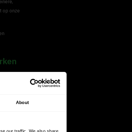
inere,
ct op onze
en
rken
t van
rkt bijna tot
s echt zijn
About
rheidsscore.
pen. Dat
se our traffic. We also share