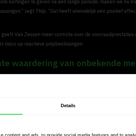
rote kortingen te geven na een lange periode, maken we nu kle
ssingen,” zegt Thijs. “Dat heeft uiteindelijk een positief effe
geeft Van Zessen meer controle over de voorraadprestaties 
t risico op reactieve prijsbeslissingen.
ënte waardering van onbekende me
t voornamelijk gebruikt om merken buiten het kernassortimen
an Van Zessen te waarderen. “Voor Mitsubishi kennen we de ma
eurig,” legt Thijs uit. “Maar voor andere merken toont JP.car
Details
bevestigt intuïtie met gegevens en levert de ETR-verkoopbaa
elt me onmiddellijk hoe snel een auto waarschijnlijk zal verko
e content and ads, to provide social media features and to analy