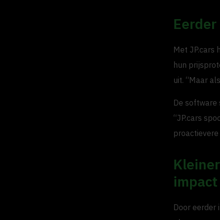
Eerder 
Met JP.cars h
hun prijsprot
uit. “Maar a
De software 
“JP.cars spoo
proactievere 
Kleine
impact
Door eerder 