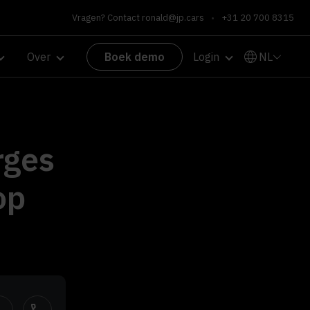
Vragen? Contact
ronald@jp.cars
•
+31 20 700 8315
NL
Over
Boek demo
Login
rges
op