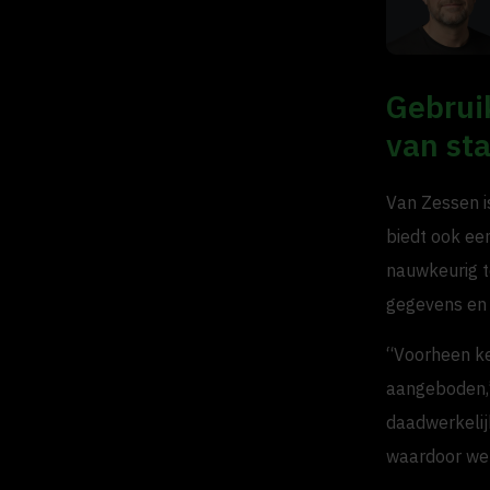
Gebrui
van sta
Van Zessen is
biedt ook ee
nauwkeurig te
gegevens en 
“Voorheen ke
aangeboden,”
daadwerkelijk
waardoor we 