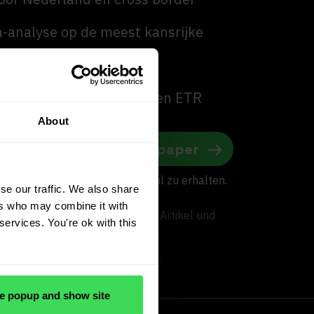
-analyse op de meest kansrijke
 uitvoering, marktprijzen en ETR
About
Whitepaper
adres
st)
nden, das Whitepaper per E-Mail zu erhalten.
se our traffic. We also share
ers who may combine it with
und personalisierte Inhalte wie Artikel und
services. You're ok with this
t. Details finden Sie in unserer
bmeldung ist jederzeit möglich.
e popup and show site