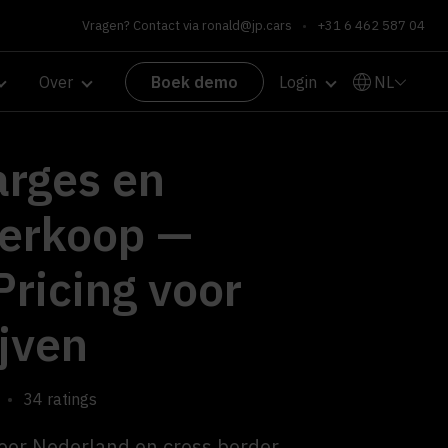
Vragen? Contact via
ronald@jp.cars
•
+31 6 462 587 04
NL
Over
Boek demo
Login
arges en
verkoop —
ricing voor
jven
•
34 ratings
oor Nederland en cross border