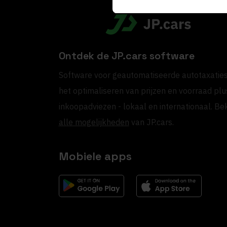
Ontdek de JP.cars software
Software voor geautomatiseerde autotaxaties
het optimaliseren van prijzen en voorraad plu
inkoopadviezen - lokaal en internationaal. Bek
alle mogelijkheden
van JP.cars.
Mobiele apps