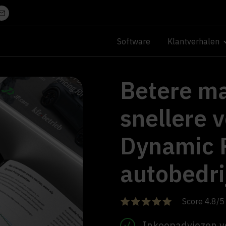
Software
Klantverhalen
Betere m
snellere 
Dynamic P
autobedri
Score 4.8/5
Inkoopadviezen v