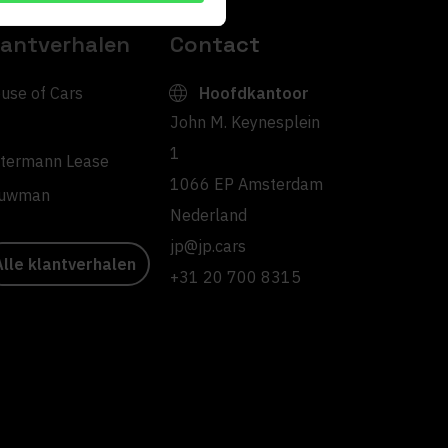
lantverhalen
Contact
use of Cars
Hoofdkantoor
John M. Keynesplein
1
ltermann Lease
1066 EP Amsterdam
uwman
Nederland
jp@jp.cars
Alle klantverhalen
+31 20 700 8315
>