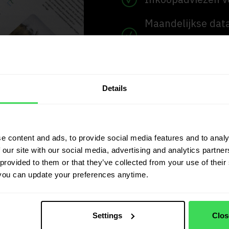
Maandelijkse data
modellen
Inzicht in model,
Details
Vorname
E-
mail
(Vereist)
(Verei
Erhalten
Ich bin damit einversta
Voornaam
e content and ads, to provide social media features and to analy
Sie
 our site with our social media, advertising and analytics partn
den
Erhalten Sie den Newsletter 
provided to them or that they’ve collected from your use of their 
Newsletter
Anzeigen etwa einmal im Mona
you can update your preferences anytime.
und
Datenschutzerklärung, eine A
personalisierte
Inhalte
wie
Settings
Clos
Artikel