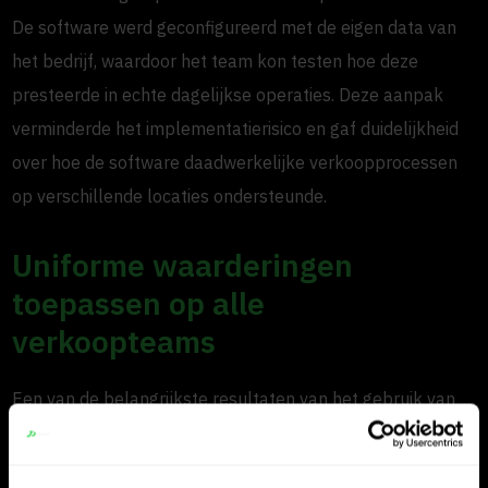
De software werd geconfigureerd met de eigen data van
het bedrijf, waardoor het team kon testen hoe deze
presteerde in echte dagelijkse operaties. Deze aanpak
verminderde het implementatierisico en gaf duidelijkheid
over hoe de software daadwerkelijke verkoopprocessen
op verschillende locaties ondersteunde.
Uniforme waarderingen
toepassen op alle
verkoopteams
Een van de belangrijkste resultaten van het gebruik van
JP.cars is de consistentie in waarderingen. Met meerdere
verkopers die op verschillende vestigingen opereren, is