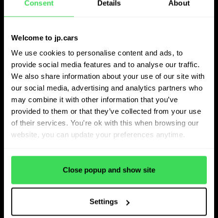
Consent
Details
About
uniformiteit essentieel.
“Wanneer zes mensen dezelfde auto waarderen met
Welcome to jp.cars
standaardsoftware, krijg je vaak zes verschillende prijzen.
We use cookies to personalise content and ads, to
Met JP.cars leidt dezelfde input tot dezelfde waardering,”
provide social media features and to analyse our traffic.
zegt Van den Bosch. Dit creëert duidelijkheid voor
We also share information about your use of our site with
verkoopteams en versnelt de besluitvorming op het
our social media, advertising and analytics partners who
may combine it with other information that you’ve
moment van inruil.
provided to them or that they’ve collected from your use
of their services. You're ok with this when browsing our
Verkoopbaarheidsdata
website, you can update your preferences anytime.
gebruiken om prijsbeslissingen
te ondersteunen
Close popup and show site
Naast waarderingen gebruikt Hekkert Autogroep JP.cars
Settings
om verkoopbaarheid te beoordelen. De ETR geeft aan hoe