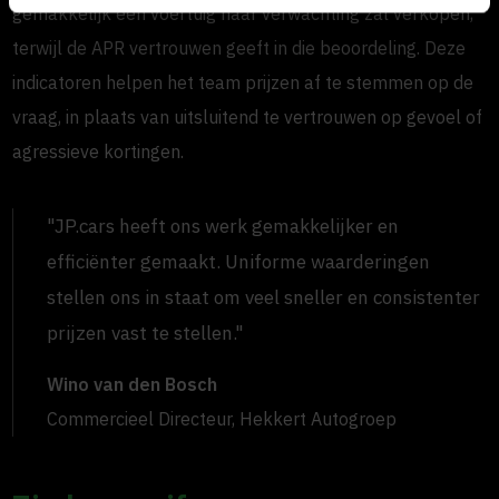
gemakkelijk een voertuig naar verwachting zal verkopen,
terwijl de APR vertrouwen geeft in die beoordeling. Deze
indicatoren helpen het team prijzen af te stemmen op de
vraag, in plaats van uitsluitend te vertrouwen op gevoel of
agressieve kortingen.
"JP.cars heeft ons werk gemakkelijker en
efficiënter gemaakt. Uniforme waarderingen
stellen ons in staat om veel sneller en consistenter
prijzen vast te stellen."
Wino van den Bosch
Commercieel Directeur, Hekkert Autogroep