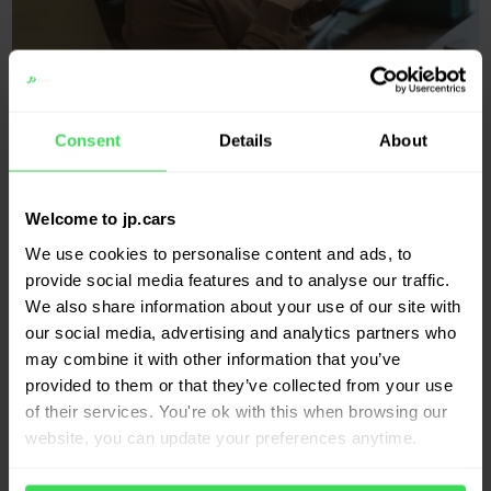
Consent
Details
About
“In de pilotfase leerden we hoe we diepgaand met de
data konden werken en realiseerden we ons hoe blind we
in het verleden waren geweest.” De inzichten van JP.cars
Welcome to jp.cars
veranderden de manier waarop het bedrijf de vraag naar
We use cookies to personalise content and ads, to
provide social media features and to analyse our traffic.
auto’s, de omzetverwachtingen en het prijspotentieel
We also share information about your use of our site with
beoordeelde voordat het auto’s aankocht.
our social media, advertising and analytics partners who
may combine it with other information that you’ve
Meetbare impact met 20
provided to them or that they’ve collected from your use
of their services. You're ok with this when browsing our
procent groei in sales
website, you can update your preferences anytime.
Sinds de implementatie van JP.cars heeft Auto Mattern