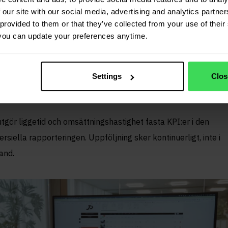
n magkänsla till KPI-styrd
 our site with our social media, advertising and analytics partn
provided to them or that they’ve collected from your use of their 
erhantering
you can update your preferences anytime.
nd av tillväxt blev manuell uppföljning ohållbar. Insikt utanfö
agret saknades. ”Vi var i praktiken blinda utanför vårt eget lag
Settings
Clos
te vad värdet var på olika fordon på marknaden.”
utgör liggetid och omsättningshastighet fasta KPI:er i den
siella rapporteringen. Uppföljning sker kontinuerligt, inte i
and.