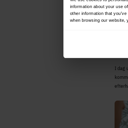
Frå
information about your use of
other information that you’ve 
lag
when browsing our website, 
På gru
egna l
såg in
I dag 
kommer
efterh