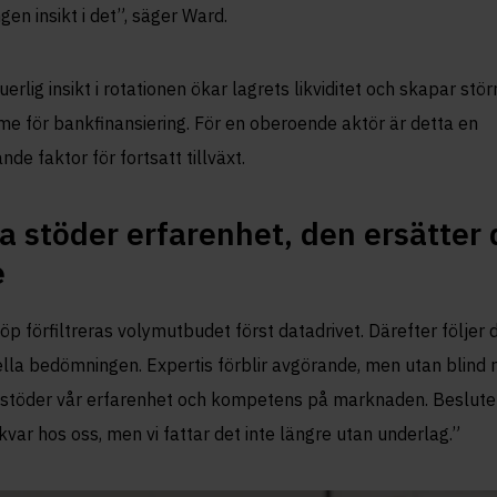
gen insikt i det”, säger Ward.
uerlig insikt i rotationen ökar lagrets likviditet och skapar stör
e för bankfinansiering. För en oberoende aktör är detta en
nde faktor för fortsatt tillväxt.
a stöder erfarenhet, den ersätter
e
köp förfiltreras volymutbudet först datadrivet. Därefter följer 
la bedömningen. Expertis förblir avgörande, men utan blind r
stöder vår erfarenhet och kompetens på marknaden. Beslute
 kvar hos oss, men vi fattar det inte längre utan underlag.”