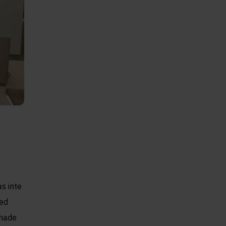
as inte
med
 hade