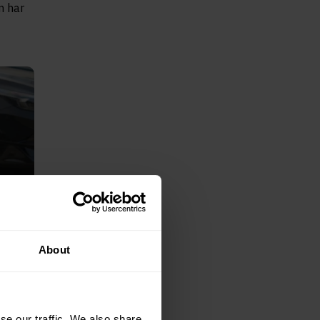
n har
About
se our traffic. We also share