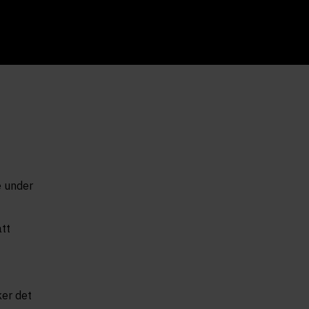
e under
tt
ker det