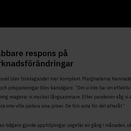
bbare respons på
knadsförändringar
covid blev företagandet mer komplext. Marginalerna hamnad
och prisjusteringar blev känsligare. ”Om vi inte har en effektiv
ing reagerar vi mycket långsammare. Efter pandemin såg vi a
e inte ville justera sina priser. De fick sota för det efteråt.”
n tidigare gjorde uppföljningar ungefär en gång i månaden, s