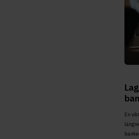
Lag
ba
En vik
längre
banker