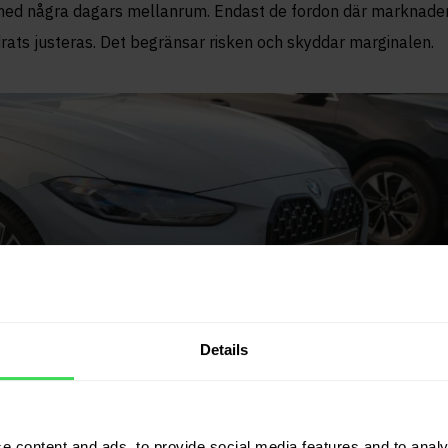
med några dagars mellanrum. Endast de fordon där marknade
rats justeras. Det begränsar risken och skyddar marginalen.
Details
e content and ads, to provide social media features and to analy