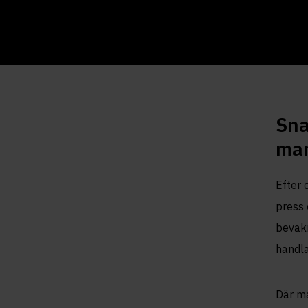
Sna
mar
Efter 
press 
bevakn
handlar
Där ma