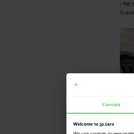
i dag 
föränd
Consent
Welcome to jp.cars
We use cookies to personalis