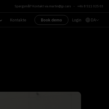
Spørgsmål? Kontakt via
martin@jp.cars
•
+46 8 511 025 03
DA
Kontakte
Book demo
Login