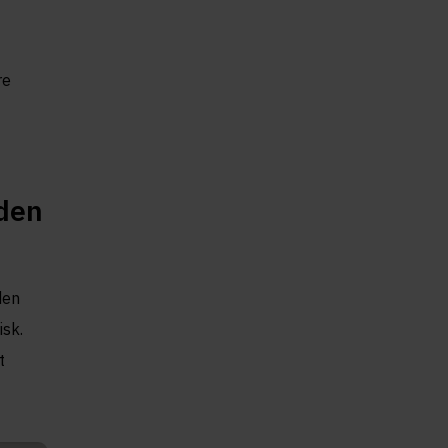
re
 den
den
isk.
t