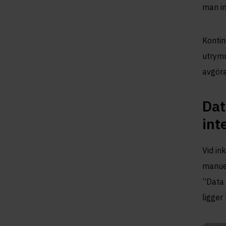
man in
Kontin
utrymm
avgöra
Dat
int
Vid in
manuel
”Data 
ligger