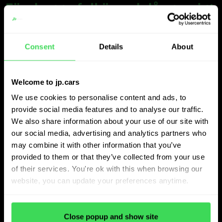
Förebygga felköp och långvarigt
lager
Consent
Details
About
JP.cars hjälper också till att skydda Premium Car
Company mot felköp och långvarigt lager. “När en kund
Welcome to jp.cars
erbjuder oss en exklusiv modell tittar vi först på ETR
istället för att förlita oss på magkänslan”, förklarar
We use cookies to personalise content and ads, to
provide social media features and to analyse our traffic.
Wouter. “Om liknande bilar redan finns hos konkurrenter
We also share information about your use of our site with
är vi mycket snabbare att säga nej.”
our social media, advertising and analytics partners who
may combine it with other information that you’ve
Detta tillvägagångssätt minskar risken för att samla på
provided to them or that they’ve collected from your use
sig långsamgående produkter. “Självklart fattas det
of their services. You're ok with this when browsing our
website, you can update your preferences anytime.
slutgiltiga beslutet fortfarande av en person. Om jag
stöter på min drömbil kommer jag att köpa den.
Programvaran är en indikation, inte en order. Men vi bygger
Close popup and show site