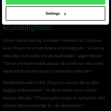
inte längre upp långvarigt lager utan att inse det.”
Settings
Identifiera riktade
köpmöjligheter
Utöver riskreducering använder Premium Car Company
även JP.cars för att identifiera köpmöjligheter. “Vi kan se
vilka bilar som säljer bra på marknaden”, säger Wouter.
“Om en premiummodell passar vår profil och visar stark
marknadsförbarhet börjar vi aktivt leta efter den.”
Framåtblickande förblir JP.cars en central del av den
dagliga verksamheten. “Vi vill fortsätta växa i volym”,
avslutar Wouter. “JP.cars spelar redan en nyckelroll i det
och har blivit oumbärligt för vår verksamhet.”