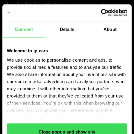
inköpsbeslut i hela My Ways verksamhet. Programvaran
hjälper team att snabbt begränsa stora volymer av
erbjudanden. ”I stället för att manuellt analysera hundra
Consent
Details
About
bilar en efter en, fokuserar vi omedelbart på de 25 mest
intressanta fordonen”, förklarar Radu.
Welcome to jp.cars
Säljbarhet spelar en nyckelroll i den processen. ”Vi vill
We use cookies to personalise content and ads, to
inte bara ha billiga bilar. Vi vill ha bilar som presterar bra
provide social media features and to analyse our traffic.
på marknaden. ETR hjälper oss att filtrera dessa bilar för
We also share information about your use of our site with
our social media, advertising and analytics partners who
både B2B- och B2C-kanaler, medan experter alltid fattar
may combine it with other information that you’ve
det slutgiltiga beslutet.”
provided to them or that they’ve collected from your use
of their services. You're ok with this when browsing our
Snabbare hantering av fordon
website, you can update your preferences anytime.
och hälsosammare marginaler
Close popup and show site