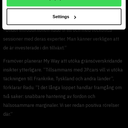
Radu värdesätter samarbetet med JP.cars som mer än
bara programvara. ”JP.cars är aktivt involverade i att göra
Settings
kunderna framgångsrika. Det är viktigt för oss”, säger han.
”Under introduktionen hade vi till och med veckovisa
sessioner med deras experter. Man känner verkligen att
de är investerade i din tillväxt.”
Framöver planerar My Way att utöka gränsöverskridande
insikter ytterligare. ”Tillsammans med JP.cars vill vi utöka
täckningen till Frankrike, Tyskland och andra länder”,
förklarar Radu. ”I det långa loppet handlar framgång om
två saker: snabbare hantering av fordon och
hälsosammare marginaler. Vi ser redan positiva rörelser
där.”