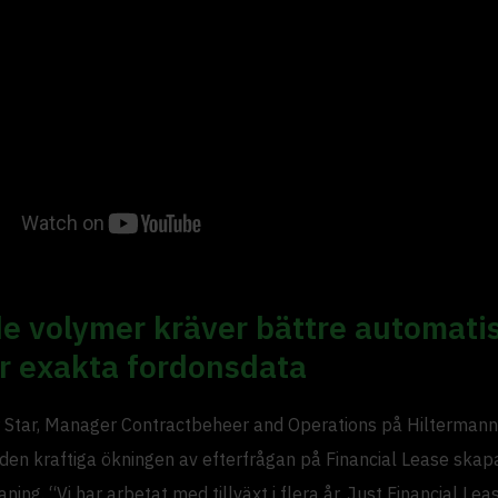
e volymer kräver bättre automati
r exakta fordonsdata
 Star, Manager Contractbeheer and Operations på Hiltermann
 den kraftiga ökningen av efterfrågan på Financial Lease skap
ning. “Vi har arbetat med tillväxt i flera år. Just Financial Leas