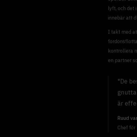
lyft, och det
innebär att d
I takt med a
fordonsflotta
kontrollera 
en partner so
"De be
gnutta 
är effe
Ruud va
Chef för