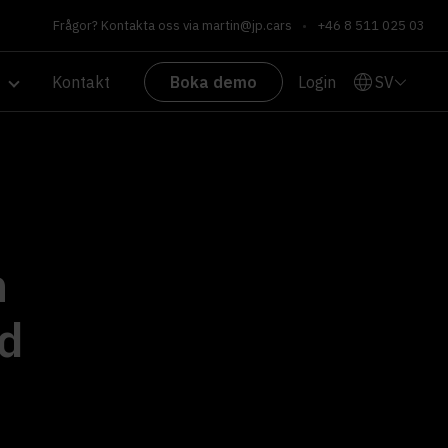
Frågor? Kontakta oss via
martin@jp.cars
•
+46 8 511 025 03
SV
Kontakt
Boka demo
Login
n
ed