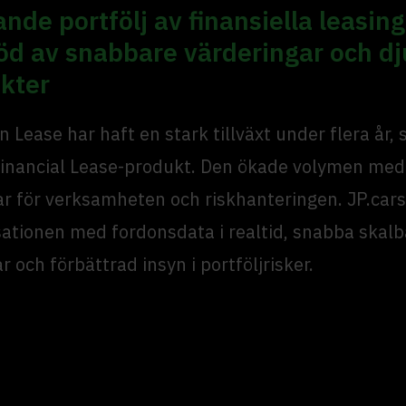
nde portfölj av finansiella leasin
öd av snabbare värderingar och d
ikter
 Lease har haft en stark tillväxt under flera år, s
Financial Lease-produkt. Den ökade volymen med
r för verksamheten och riskhanteringen. JP.cars
sationen med fordonsdata i realtid, snabba skalb
r och förbättrad insyn i portföljrisker.