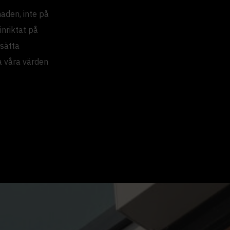
aden, inte på
nriktat på
sätta
a våra värden