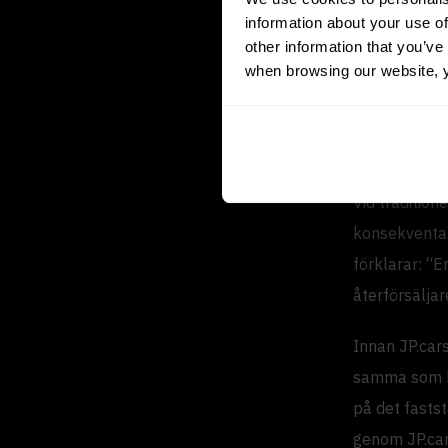
information about your use of
Hiltermann Leas
other information that you’ve 
when browsing our website, 
Varför 
kompl
Vid tradition
konsekventa.
förklarar: “
återförsäljare
Innan JP.car
samma som ko
på det fastst
genom JP.car