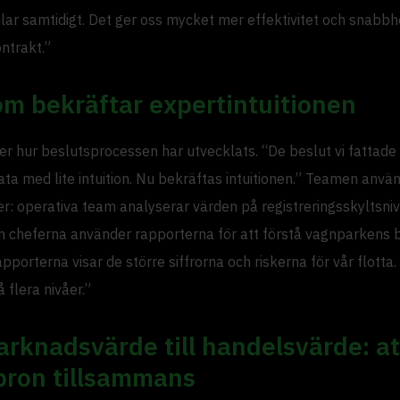
lar samtidigt. Det ger oss mycket mer effektivitet och snabbhe
ntrakt.”
om bekräftar expertintuitionen
r hur beslutsprocessen har utvecklats. “De beslut vi fattade 
ta med lite intuition. Nu bekräftas intuitionen.” Teamen anvä
er: operativa team analyserar värden på registreringsskyltsniv
h cheferna använder rapporterna för att förstå vagnparkens 
Rapporterna visar de större siffrorna och riskerna för vår flotta.
flera nivåer.”
rknadsvärde till handelsvärde: at
bron tillsammans