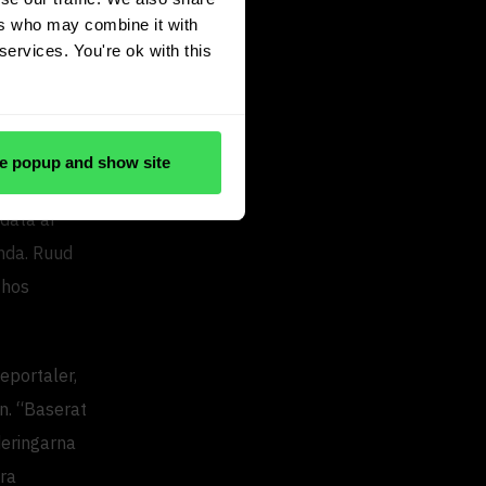
ers who may combine it with
services. You're ok with this
er
e popup and show site
sdata är
nda. Ruud
 hos
eportaler,
n. “Baserat
deringarna
era