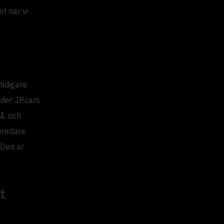
t när vi
tidigare
nder JP.cars
å, och
bredare
 Den är
t