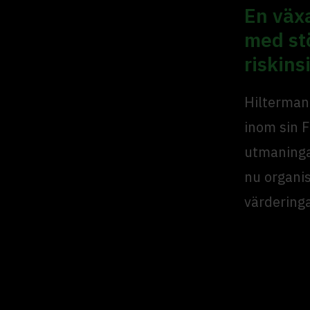
En växa
med st
riskins
Hiltermann
inom sin 
utmaninga
nu organi
värderinga