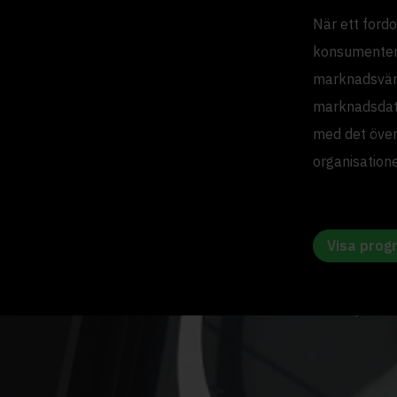
När ett ford
konsumentern
marknadsvärd
marknadsdata
med det över
organisation
Visa prog