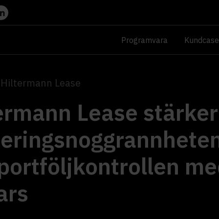
Programvara
Kundcase
Hiltermann Lease
ermann Lease stärker
deringsnoggrannhete
portföljkontrollen m
ars