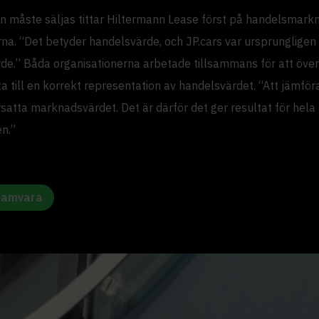
on måste säljas tittar Hiltermann Lease först på handelsmarkn
a. “Det betyder handelsvärde, och JP.cars var ursprungligen i
e.” Båda organisationerna arbetade tillsammans för att över
 till en korrekt representation av handelsvärdet. “Att jämför
satta marknadsvärdet. Det är därför det ger resultat för hela
en.”
ramvara