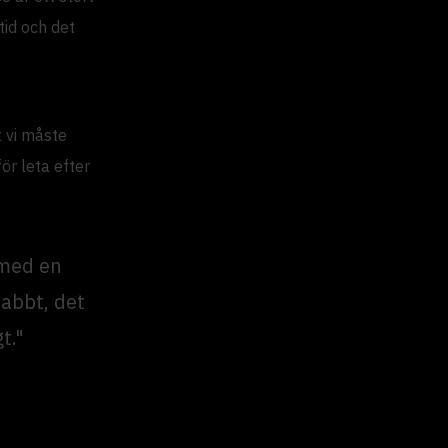
tid och det
t vi måste
ör leta efter
 med en
nabbt, det
t."