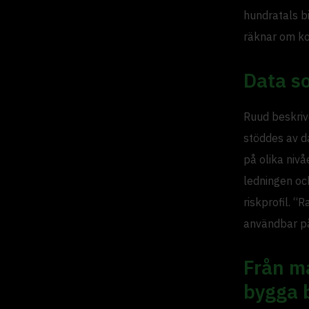
hundratals bi
räknar om ko
Data s
Ruud beskrive
stöddes av da
på olika nivå
ledningen oc
riskprofil. “
användbar på 
Från ma
bygga 