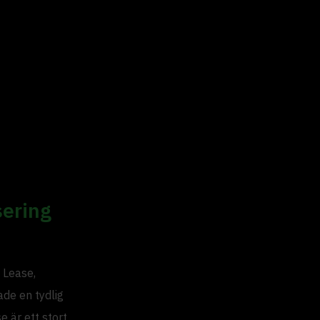
sering
 Lease,
ade en tydlig
e är ett stort