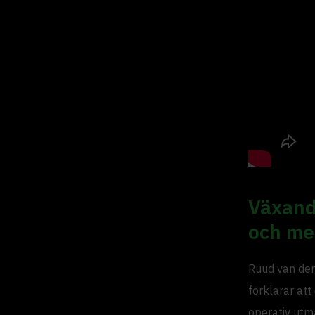
Växand
och me
Ruud van der
förklarar att
operativ utma