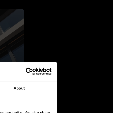
About
se our traffic. We also share