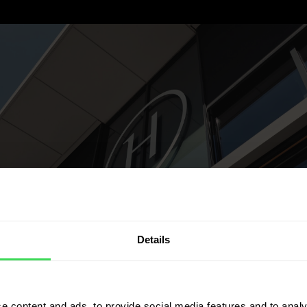
Details
e content and ads, to provide social media features and to analy