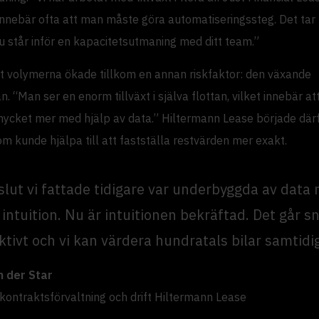
 innebär ofta att man måste göra automatiseringssteg. Det tar 
u står inför en kapacitetsutmaning med ditt team.”
tt volymerna ökade tillkom en annan riskfaktor: den växande
n. “Man ser en enorm tillväxt i själva flottan, vilket innebär at
mycket mer med hjälp av data.” Hiltermann Lease började därf
m kunde hjälpa till att fastställa restvärden mer exakt.
slut vi fattade tidigare var underbyggda av data
intuition. Nu är intuitionen bekräftad. Det går s
ktivt och vi kan värdera hundratals bilar samtidig
n der Star
 kontraktsförvaltning och drift Hiltermann Lease