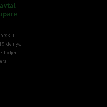
gavtal
jupare
ärskilt
förde nya
 stödjer
ara