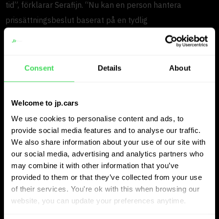
tid”, förklarar Serafijn. “Nu kan en person hantera
prissättningsbeslut baserat på en tydlig
marknadsöversikt.” Detta minskade intern friktion och
gjorde prissättningsbesluten mer konsekventa.
Consent
Details
About
Hantering av lager med
marknadskontext i realtid
Welcome to jp.cars
We use cookies to personalise content and ads, to
Utöver intern lagerinsikt ger JP.cars en bredare bild av
provide social media features and to analyse our traffic.
marknaden. Detta gör att ACB Group omedelbart kan se
We also share information about your use of our site with
our social media, advertising and analytics partners who
om fordonen är konkurrenskraftigt prissatta.
may combine it with other information that you’ve
“Du ser direkt om ditt lager är prissatt korrekt”, säger
provided to them or that they’ve collected from your use
of their services. You're ok with this when browsing our
Serafijn. “Det minskar risken avsevärt för att prissätta dig
website, you can update your preferences anytime.
ur marknaden.” Denna kombination av dagliga prissignaler