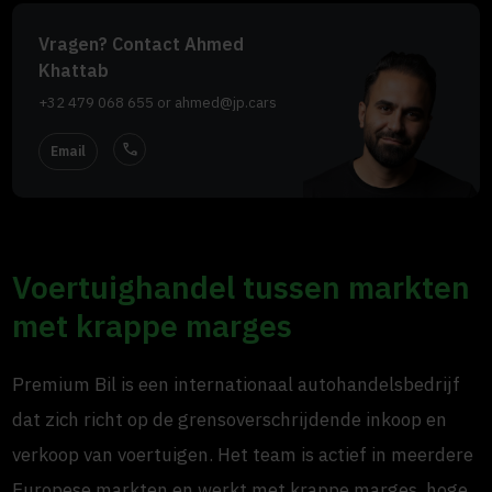
Vragen? Contact Ahmed
Khattab
+32 479 068 655
or
ahmed@jp.cars
call
Email
Voertuighandel tussen markten
met krappe marges
Premium Bil is een internationaal autohandelsbedrijf
dat zich richt op de grensoverschrijdende inkoop en
verkoop van voertuigen. Het team is actief in meerdere
Europese markten en werkt met krappe marges, hoge