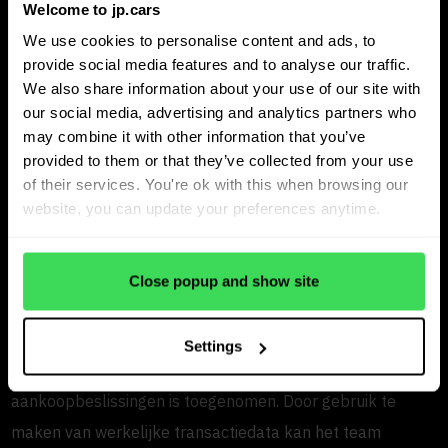
De samenwerking is hands-on en gericht op de dagelijkse
Welcome to jp.cars
handelsbehoeften. Samen hebben de teams JP.cars
We use cookies to personalise content and ads, to
afgestemd op het handelsmodel, de margestructuur en de
provide social media features and to analyse our traffic.
We also share information about your use of our site with
doelmarkten van Premium Bil. Feedback van dagelijkse
our social media, advertising and analytics partners who
gebruikers hielp bij het verfijnen van de workflows, zodat
may combine it with other information that you’ve
het platform daadwerkelijke aankoopbeslissingen
provided to them or that they’ve collected from your use
of their services. You're ok with this when browsing our
ondersteunt in plaats van statische rapportages.
website, you can update your preferences anytime.
Proactief handelen in plaats
van reactief
Close popup and show site
De besluitvorming is sneller, grensoverschrijdende kansen
Settings
zijn eenvoudiger te beoordelen en het vertrouwen in
aankoopbeslissingen is toegenomen. Door gebruik te
maken van werkelijke transactiedata kan het team