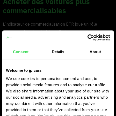
Acheter des voitures plus
commercialisables
L’indicateur de commercialisation ETR joue un rôle
important dans les décisions d’achat. « Dans le segment
haut de gamme, le risque de stock ancien est toujours
présent », explique Auke. « L’ETR montre non seulement
Consent
Details
About
ce qui est à vendre, mais aussi ce qui a été vendu
récemment. Cet aperçu signifie que nous laissons
Welcome to jp.cars
désormais passer des voitures que nous aurions pu
We use cookies to personalise content and ads, to
acheter auparavant. »
provide social media features and to analyse our traffic.
We also share information about your use of our site with
Les données révèlent également des opportunités. « Nous
our social media, advertising and analytics partners who
avons remarqué que les prix des Tesla Model 3 ont
may combine it with other information that you’ve
considérablement baissé. Normalement, nous les
provided to them or that they’ve collected from your use
of their services. You're ok with this when browsing our