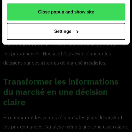
« Les voitures qui ont été vendues sont restées en ligne
Close popup and show site
beaucoup moins longtemps que les voitures encore en
stock », dit-il. « La première chose à examiner est donc : à
Settings
quel prix ces voitures ont-elles réellement été vendues ? »
En se concentrant sur les véhicules vendus plutôt que sur
les prix annoncés, House of Cars évite d’ancrer les
décisions sur des attentes de marché irréalistes.
Transformer les informations
du marché en une décision
claire
En comparant les ventes récentes, les jours de stock et
les prix demandés, l’analyse mène à une conclusion claire.