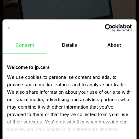
House of Cars travaille avec les données et les logiciels de JP.cars
Consent
Details
About
Ce que la vidéo révèle sur la
Welcome to jp.cars
réalité des prix
We use cookies to personalise content and ads, to
provide social media features and to analyse our traffic.
We also share information about your use of our site with
Un enseignement clé de la vidéo est la différence entre
our social media, advertising and analytics partners who
les voitures qui sont encore en stock et les voitures qui ont
may combine it with other information that you’ve
réellement été vendues. Danny compare les jours de
provided to them or that they’ve collected from your use
of their services. You're ok with this when browsing our
stock et les prix de transaction pour comprendre où
website, you can update your preferences anytime.
s’accumule la pression sur les prix.