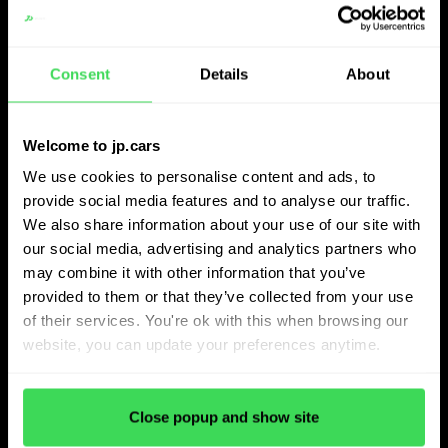
utilise également la fonction de recommandation du
logiciel. « Cela nous permet de voir ce qui s’est bien vendu
Consent
Details
About
en Belgique au cours des 60 derniers jours. Cela nous
donne un conseil d’achat ciblé pour une rotation plus
rapide », précise Jerome.
Welcome to jp.cars
We use cookies to personalise content and ads, to
Saisir les opportunités d’achat
provide social media features and to analyse our traffic.
We also share information about your use of our site with
sur le marché national et à
our social media, advertising and analytics partners who
l’étranger
may combine it with other information that you’ve
provided to them or that they’ve collected from your use
of their services. You're ok with this when browsing our
Bien que Carrure utilise principalement le logiciel pour les
website, you can update your preferences anytime.
expertises et la détermination des prix de reprise,
l’entreprise s’en sert également pour rechercher des
véhicules spécifiques en Belgique et à l’étranger.
Close popup and show site