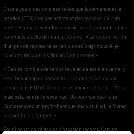
En analysant des données telles que la demande et la
rotation (ETR) lors des achats et des reprises, Carrure
peut désormais éviter les mauvais investissements et les
potentiels stocks dormants. Jerome : « La détermination
d’un prix de reprise ne se fait plus au doigt mouillé, je
consulte toujours les données en premier. »
« Depuis combien de temps le véhicule est-il en vente, y
a-t-il beaucoup de demande ? Dès que je vois qu’une
voiture a un ETR de 0 ou 1, je dis immédiatement : “Merci,
mais cela ne m’intéresse pas.” Je pourrais peut-être
l’acheter avec un profit théorique, mais au final, je finirais
par perdre de l’argent. »
Pour l’achat de véhicules d’occasion récents, Carrure