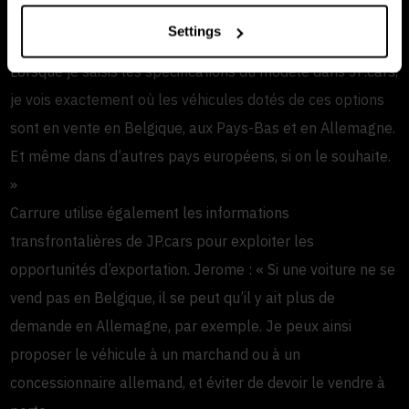
« Nous recevons régulièrement des demandes de clients
Settings
cherchant un modèle spécifique », explique Jerome. «
Lorsque je saisis les spécifications du modèle dans JP.cars,
je vois exactement où les véhicules dotés de ces options
sont en vente en Belgique, aux Pays-Bas et en Allemagne.
Et même dans d’autres pays européens, si on le souhaite.
»
Carrure utilise également les informations
transfrontalières de JP.cars pour exploiter les
opportunités d’exportation. Jerome : « Si une voiture ne se
vend pas en Belgique, il se peut qu’il y ait plus de
demande en Allemagne, par exemple. Je peux ainsi
proposer le véhicule à un marchand ou à un
concessionnaire allemand, et éviter de devoir le vendre à