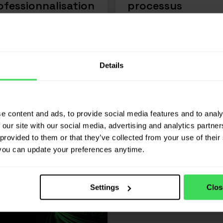
ofessionnalisation
processus
 notre service
chronophage,
occasion. »
JP.cars fournit
désormais toutes
EN SAVOIR PLUS
ces informations 
Details
un seul clic. »
EN SAVOIR PL
e content and ads, to provide social media features and to analy
 our site with our social media, advertising and analytics partn
provided to them or that they’ve collected from your use of their 
you can update your preferences anytime.
Settings
Clos