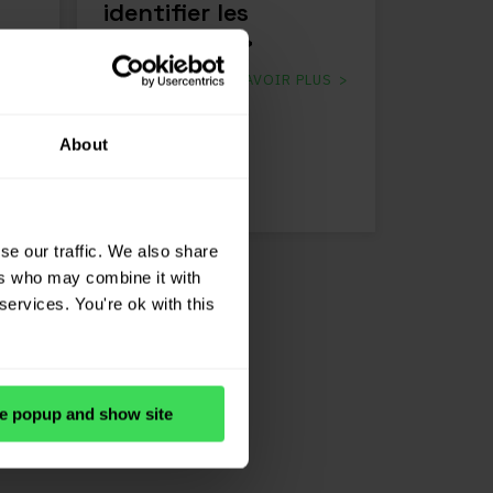
identifier les
tendances.»
EN SAVOIR PLUS
en
About
US
se our traffic. We also share
ers who may combine it with
services. You're ok with this
e popup and show site