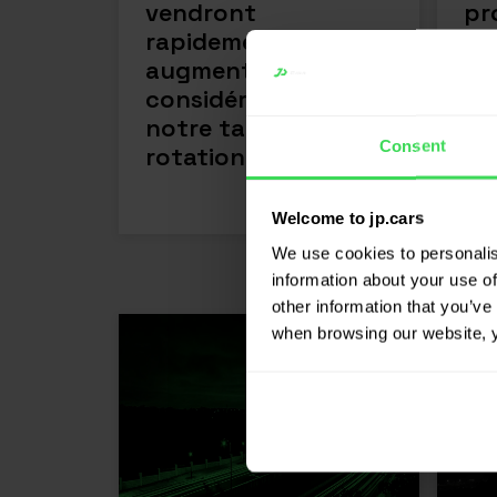
vendront
pr
rapidement, ce qui
de
augmente
d’
considérablement
notre taux de
Consent
rotation.»
EN SAVOIR PLUS
Welcome to jp.cars
We use cookies to personalis
information about your use of
other information that you’ve 
when browsing our website, 