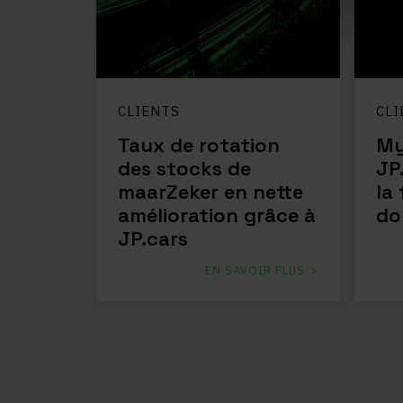
CLIENTS
CLI
Taux de rotation
My
des stocks de
JP
maarZeker en nette
la 
amélioration grâce à
do
JP.cars
EN SAVOIR PLUS