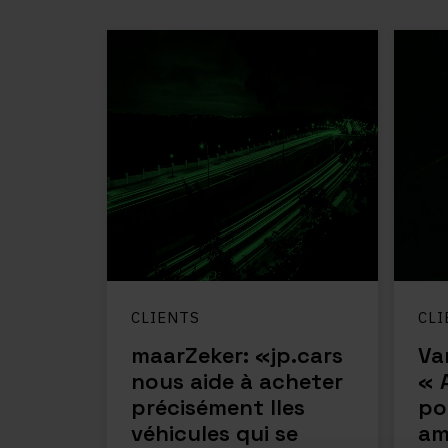
CLIENTS
CLI
maarZeker: «jp.cars
Va
nous aide à acheter
« 
précisément lles
po
véhicules qui se
am