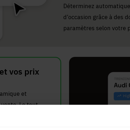
Déterminez automatiquem
d’occasion grâce à des d
paramètres selon votre pr
et vos prix
namique et
vente. Le tout
 actualisées et