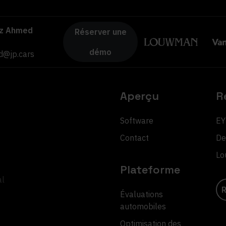
ez Ahmed
Réserver une
démo
@jp.cars
Aperçu
R
Software
EY
Contact
De
Lo
Plateforme
al
R
Évaluations
automobiles
Optimisation des