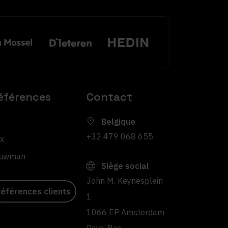
éférences
Contact
Belgique
+32 479 068 655
x
uwman
Siège social
John M. Keynesplein
éférences clients
1
1066 EP Amsterdam
Pays-Bas