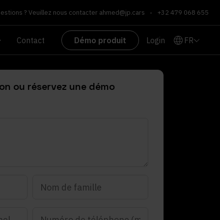
estions ? Veuillez nous contacter
ahmed@jp.cars
•
+32 479 068 655
FR
Contact
Démo produit
Login
ion ou réservez une démo
Nom
Numéro
de