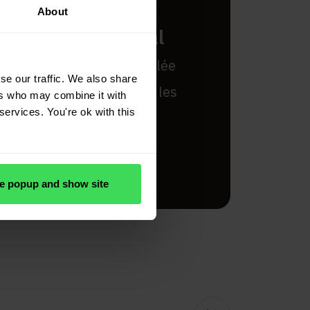
chat intelligents,
About
t à l’international
 à acheter de manière ciblée
se our traffic. We also share
ées de marché à jour sur les
ers who may combine it with
services. You're ok with this
on.
e popup and show site