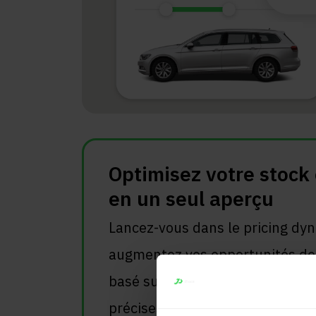
Optimisez votre stock 
en un seul aperçu
Lancez-vous dans le pricing dy
augmentez vos opportunités de 
basé sur des données de marché
précises.