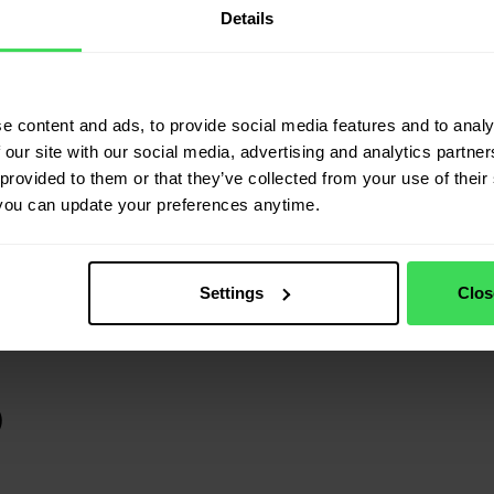
Conseils d’a
Details
localement e
jp.cars vous aide
e content and ads, to provide social media features and to analy
grâce à des donn
 our site with our social media, advertising and analytics partn
provided to them or that they’ve collected from your use of their 
voitures d’occasi
you can update your preferences anytime.
Planifier démo
Settings
Clos
)