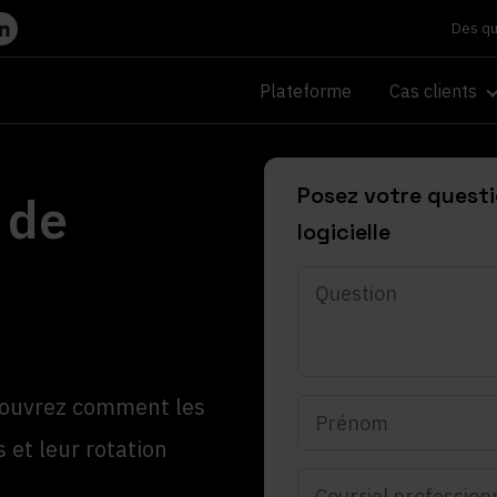
Des qu
Plateforme
Cas clients
Posez votre quest
 de
logicielle
Posez
votre
question
ou
planifiez
couvrez comment les
Coordonnées
une
de
démonstration
 et leur rotation
la
Prénom
Courriel
personne