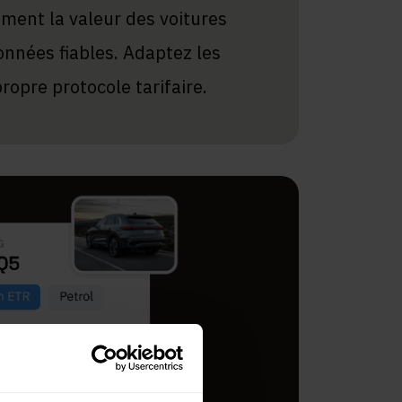
ent la valeur des voitures
onnées fiables. Adaptez les
opre protocole tarifaire.