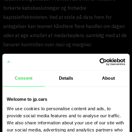
forkerte købsbeslutninger og forbedre
kapitaleffektiviteten. Ved at stole på data frem for
antagelser kan teamet håndtere flere handler om dagen
uden at øge antallet af medarbejdere, samtidig med at de
bevarer kontrollen over risici og marginer.
Praktisk samarbejde tilpasset
faktiske handelsflow
Consent
Details
About
Samarbejdet har været praktisk orienteret og fokuseret
på daglige handelsbehov. Sammen har teamene tilpasset
Welcome to jp.cars
JP.cars til Premium Bils handelsmodel, marginstruktur og
We use cookies to personalise content and ads, to
provide social media features and to analyse our traffic.
målmarkeder. Feedback fra daglige brugere hjalp med at
We also share information about your use of our site with
finjustere arbejdsgangene, så platformen understøtter
our social media, advertising and analytics partners who