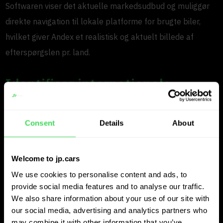
Softwaren viser det aktuelle markedsudbud og muliggør
direkte navigation til lokale platforme for brugte biler,
hvilket giver Andex et realistisk og aktuelt billede af
efterspørgslen pr. land.
Identificer internationale
salgsmuligheder tidligere
Consent
Details
About
Udover indkøb bruger Andex også JP.cars til at opdage
internationale salgsmuligheder. “Vi overvåger flere lande
kontinuerligt”, forklarer Tom. “Når vi vurderer en bil, kan vi
Welcome to jp.cars
se, hvilke forhandlere der sælger den model hurtigt.”
We use cookies to personalise content and ads, to
provide social media features and to analyse our traffic.
Hvis en forhandler har solgt flere lignende biler inden for
We also share information about your use of our site with
our social media, advertising and analytics partners who
de seneste 30 dage og nu har et begrænset lager tilbage,
may combine it with other information that you’ve